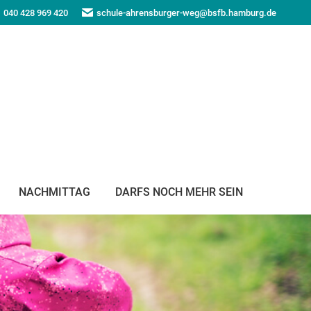
040 428 969 420
schule-ahrensburger-weg@bsfb.hamburg.de
NACHMITTAG
DARFS NOCH MEHR SEIN