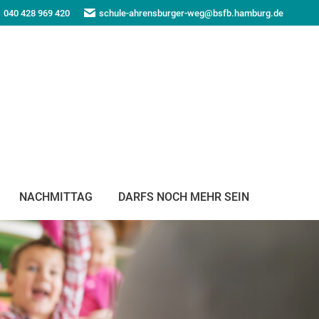
040 428 969 420
schule-ahrensburger-weg@bsfb.hamburg.de
NACHMITTAG
DARFS NOCH MEHR SEIN