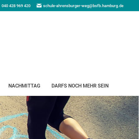
040 428 969 420
schule-ahrensburger-weg@bsfb.hamburg.de
NACHMITTAG
DARFS NOCH MEHR SEIN