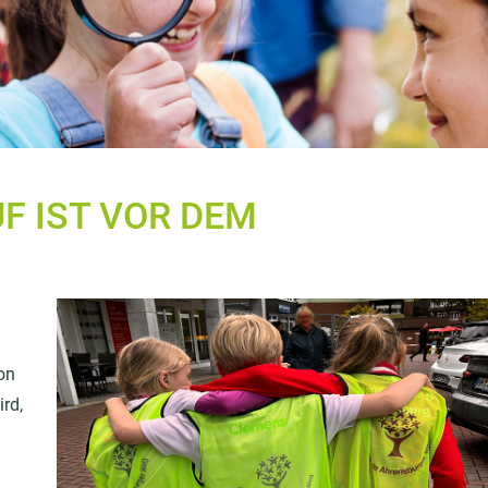
 IST VOR DEM
on
rd,