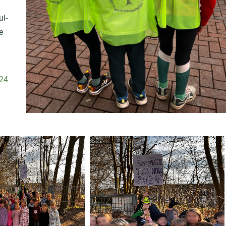
ul-
e
24