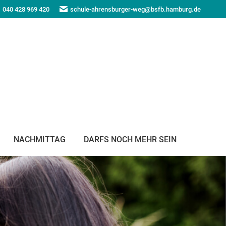
040 428 969 420
schule-ahrensburger-weg@bsfb.hamburg.de
NACHMITTAG
DARFS NOCH MEHR SEIN